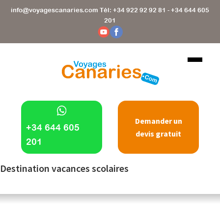
Skip
info@voyagescanaries.com
Tél:
+34 922 92 92 81
-
+34 644 605
to
201
main
content
Demander un
+34 644 605
devis gratuit
201
Destination vacances scolaires