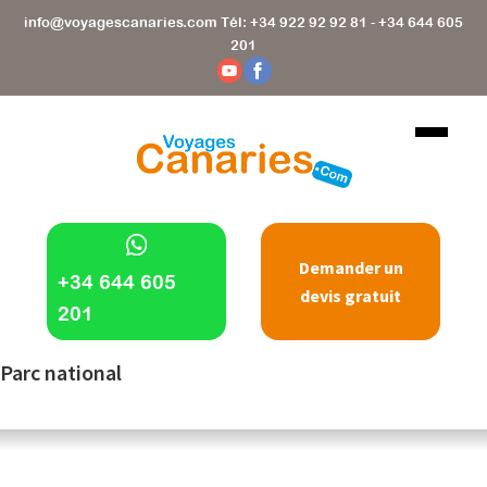
Skip
info@voyagescanaries.com
Tél:
+34 922 92 92 81
-
+34 644 605
to
201
main
content
Demander un
+34 644 605
devis gratuit
201
Parc national